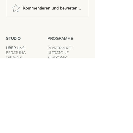
Schweißtreibend un
Kommentieren und bewerten...
STUDIO
PROGRAMME
ÜBER UNS
POWERPLATE
BERATUNG
ULTRATONE
TERMINE
SLIMYONIK
GALERIE
MASSAGEN
FUßPFLEGE
RECHTLICHES
KONTAKT
ANFAHRT
DATENSCHUTZ
IMPRESSUM