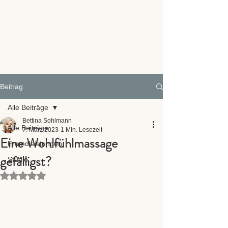
Beitrag
Alle Beiträge
Bettina Sohlmann
Alle Beiträge
7. März 2023
1 Min. Lesezeit
Eine Wohlfühlmassage
Fremdleistungen
gefälligst?
Studio
Mit NaN von 5 Sternen bewertet.