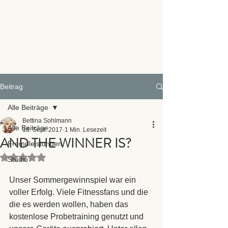
Beitrag
Alle Beiträge
Bettina Sohlmann
Alle Beiträge
18. Sept. 2017
1 Min. Lesezeit
AND THE WINNER IS?
Fremdleistungen
Mit NaN von 5 Sternen bewertet.
Studio
Unser Sommergewinnspiel war ein 
voller Erfolg. Viele Fitnessfans und die 
die es werden wollen, haben das 
kostenlose Probetraining genutzt und 