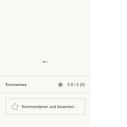
Kommentare
0.0 / 5 (0)
Neu: Hansefit
Eine Wohlfühlmas
Kommentieren und bewerten...
gefälligst?